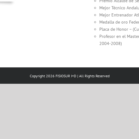
Premio Alcalde de Se
Mejor Técnico Andalu
Mejor Entrenador Atl
Medalla de oro Fede
Placa de Honor – (Cu
Profesor en el Maste
2004-2008)
Copyright 2026 FISIOSUR I+D | All Rights Reserved