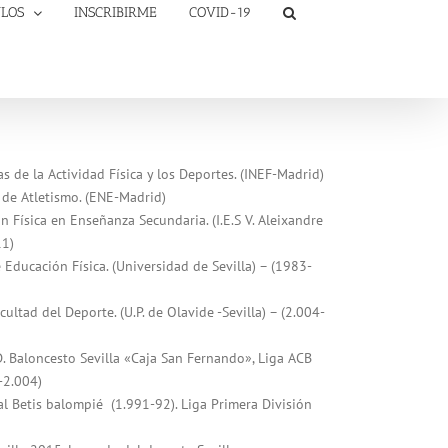
ULOS
INSCRIBIRME
COVID-19
s de la Actividad Física y los Deportes. (INEF-Madrid)
de Atletismo. (ENE-Madrid)
 Física en Enseñanza Secundaria. (I.E.S V. Aleixandre
11)
Educación Física. (Universidad de Sevilla) – (1983-
ultad del Deporte. (U.P. de Olavide -Sevilla) – (2.004-
D. Baloncesto Sevilla «Caja San Fernando», Liga ACB
-2.004)
al Betis balompié (1.991-92). Liga Primera División