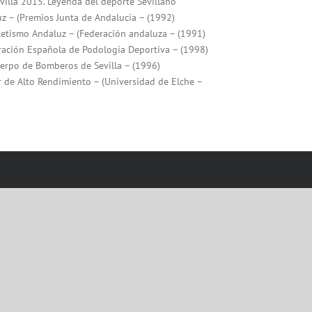
villa 2015. Leyenda del deporte Sevillano
z – (Premios Junta de Andalucía – (1992)
etismo Andaluz – (Federación andaluza – (1991)
ración Española de Podología Deportiva – (1998)
erpo de Bomberos de Sevilla – (1996)
r de Alto Rendimiento – (Universidad de Elche –