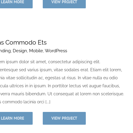
LEARN MORE
VIEW PROJECT
as Commodo Ets
nding
,
Design
,
Mobile
,
WordPress
m ipsum dolor sit amet, consectetur adipiscing elit.
entesque sed varius ipsum, vitae sodales erat. Etiam elit lorem,
nia vitae sollicitudin ac, egestas ut risus. In vitae nulla eu odio
cula ultrices in in ipsum. In porttitor lectus vel augue faucibus,
viverra mauris bibendum. Ut consequat at lorem non scelerisque.
 commodo lacinia orci [...]
LEARN MORE
VIEW PROJECT