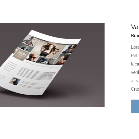
Va
Bra
Lore
Pell
laci
vehi
at 
Cras