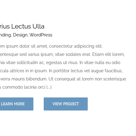
rius Lectus Ulla
nding
,
Design
,
WordPress
m ipsum dolor sit amet, consectetur adipiscing elit.
entesque sed varius ipsum, vitae sodales erat. Etiam elit lorem,
nia vitae sollicitudin ac, egestas ut risus. In vitae nulla eu odio
cula ultrices in in ipsum. In porttitor lectus vel augue faucibus,
viverra mauris bibendum. Ut consequat at lorem non scelerisque.
 commodo lacinia orci [...]
LEARN MORE
VIEW PROJECT