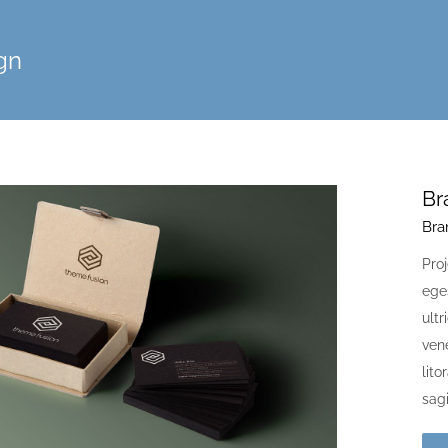
gn
Br
Bra
Proj
ege
ult
ven
lit
sagi