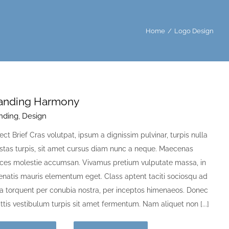
Home
/
Logo Design
anding Harmony
nding
,
Design
ect Brief Cras volutpat, ipsum a dignissim pulvinar, turpis nulla
stas turpis, sit amet cursus diam nunc a neque. Maecenas
rices molestie accumsan. Vivamus pretium vulputate massa, in
enatis mauris elementum eget. Class aptent taciti sociosqu ad
ora torquent per conubia nostra, per inceptos himenaeos. Donec
ttis vestibulum turpis sit amet fermentum. Nam aliquet non [...]