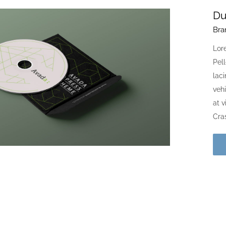
Du
Bra
Lore
Pell
laci
vehi
at 
Cras