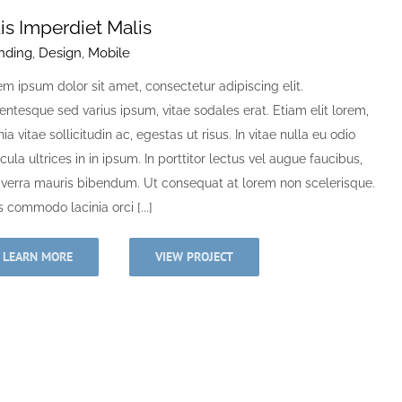
is Imperdiet Malis
nding
,
Design
,
Mobile
m ipsum dolor sit amet, consectetur adipiscing elit.
entesque sed varius ipsum, vitae sodales erat. Etiam elit lorem,
nia vitae sollicitudin ac, egestas ut risus. In vitae nulla eu odio
cula ultrices in in ipsum. In porttitor lectus vel augue faucibus,
viverra mauris bibendum. Ut consequat at lorem non scelerisque.
 commodo lacinia orci [...]
LEARN MORE
VIEW PROJECT