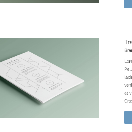
Tr
Bra
Lore
Pell
laci
vehi
at 
Cras