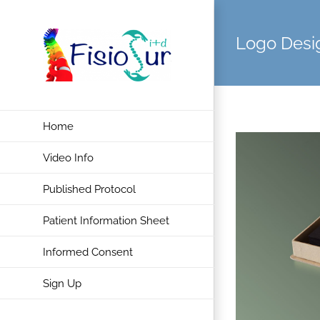
Skip
to
Logo Desi
content
Home
Video Info
Published Protocol
Patient Information Sheet
Informed Consent
Sign Up